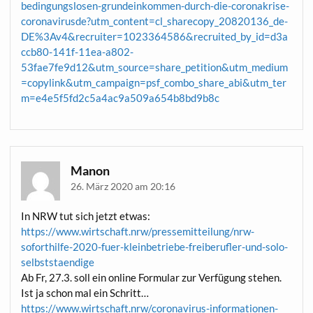
bedingungslosen-grundeinkommen-durch-die-coronakrise-
coronavirusde?utm_content=cl_sharecopy_20820136_de-
DE%3Av4&recruiter=1023364586&recruited_by_id=d3a
ccb80-141f-11ea-a802-
53fae7fe9d12&utm_source=share_petition&utm_medium
=copylink&utm_campaign=psf_combo_share_abi&utm_ter
m=e4e5f5fd2c5a4ac9a509a654b8bd9b8c
Manon
26. März 2020 am 20:16
In NRW tut sich jetzt etwas:
https://www.wirtschaft.nrw/pressemitteilung/nrw-
soforthilfe-2020-fuer-kleinbetriebe-freiberufler-und-solo-
selbststaendige
Ab Fr, 27.3. soll ein online Formular zur Verfügung stehen.
Ist ja schon mal ein Schritt…
https://www.wirtschaft.nrw/coronavirus-informationen-